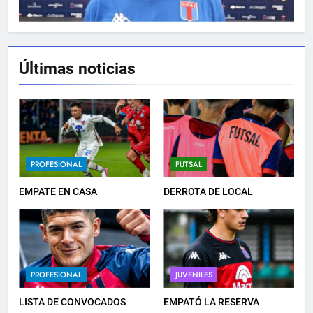
Últimas noticias
5
TRIUNFAZO
FEMENINO
6
PROFESIONAL
FUTSAL
BIENVENIDO SUBIABRE
EMPATE EN CASA
DERROTA DE LOCAL
PROFESIONAL
7
PROFESIONAL
JUVENILES
JUVENILES VS VÉLEZ
JUVENILES
LISTA DE CONVOCADOS
EMPATÓ LA RESERVA