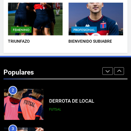
8
EL ÁRBITRO
FEMENINO
PROFESIONAL
PROFESIONAL
TRIUNFAZO
BIENVENIDO SUBIABRE
1
EMPATE EN CASA
Populares
PROFESIONAL
2
DERROTA DE LOCAL
FUTSAL
3