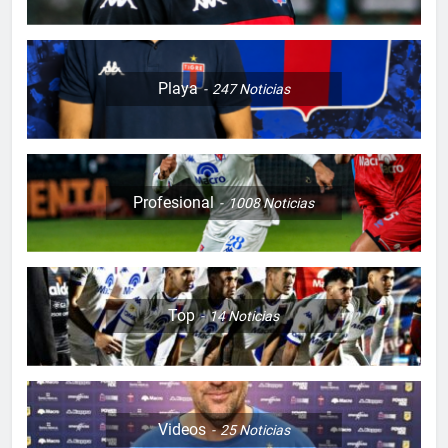
Playa
247
Noticias
Profesional
1008
Noticias
Top
14
Noticias
Videos
25
Noticias