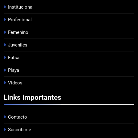
PROFESIONAL
Institucional
Profesional
7
Femenino
JUVENILES VS VÉLEZ
JUVENILES
Juveniles
Futsal
8
Playa
EL ÁRBITRO
Videos
PROFESIONAL
Links importantes
1
EMPATE EN CASA
Contacto
PROFESIONAL
Suscribirse