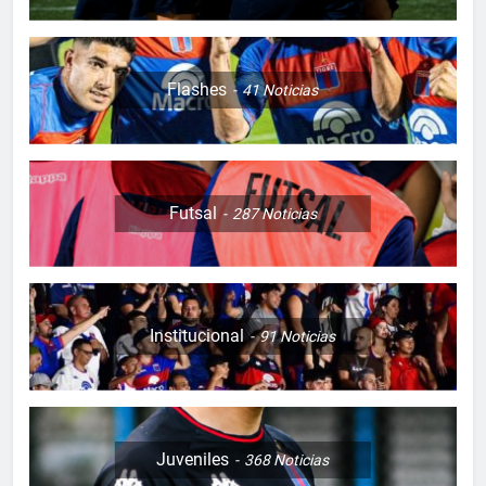
Flashes
41
Noticias
Futsal
287
Noticias
Institucional
91
Noticias
Juveniles
368
Noticias