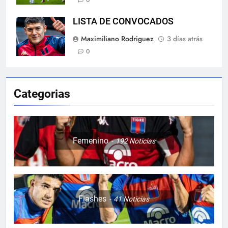
0
LISTA DE CONVOCADOS
Maximiliano Rodriguez
3 días atrás
0
Categorias
Femenino
192
Noticias
Flashes
41
Noticias